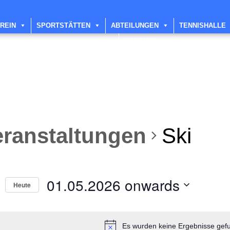
REIN
SPORTSTÄTTEN
ABTEILUNGEN
TENNISHALLE
KONTAKT
eranstaltungen
Ski
01.05.2026 onwards
Heute
D
a
t
Es wurden keine Ergebnisse gef