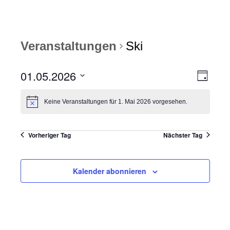
Veranstaltungen
Ski
01.05.2026
A
V
T
n
e
a
D
g
s
r
a
Keine Veranstaltungen für 1. Mai 2026 vorgesehen.
t
i
a
u
c
n
m
Vorheriger Tag
Nächster Tag
h
s
w
t
t
ä
e
a
h
Kalender abonnieren
l
n
l
e
-
t
n
N
u
.
a
n
v
g