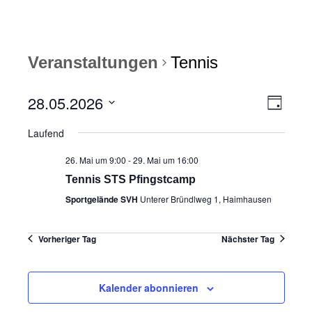
Veranstaltungen
Tennis
28.05.2026
A
V
T
n
e
a
D
g
Laufend
s
r
a
t
i
a
26. Mai um 9:00
-
29. Mai um 16:00
u
c
n
m
Tennis STS Pfingstcamp
h
s
w
Sportgelände SVH
Unterer Bründlweg 1, Haimhausen
t
t
ä
e
a
h
l
Vorheriger Tag
Nächster Tag
n
l
e
-
t
n
N
u
.
Kalender abonnieren
a
n
v
g