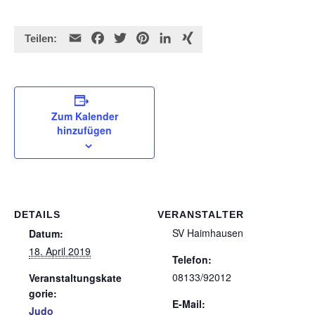
E
F
T
P
L
X
Teilen:
m
a
w
i
i
I
a
c
i
n
n
N
i
e
t
t
k
G
l
b
t
e
e
Zum Kalender
o
e
r
d
hinzufügen
o
r
e
I
k
s
n
t
DETAILS
VERANSTALTER
SV Haimhausen
Datum:
18. April 2019
Telefon:
08133/92012
Veranstaltungskate
gorie:
E-Mail:
Judo