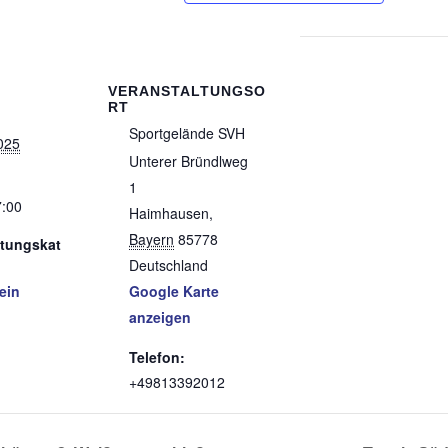
o
e
r
d
o
r
e
I
k
s
n
t
VERANSTALTUNGSO
RT
Sportgelände SVH
025
Unterer Bründlweg
1
7:00
Haimhausen
,
Bayern
85778
ltungskat
Deutschland
ein
Google Karte
anzeigen
Telefon:
+49813392012