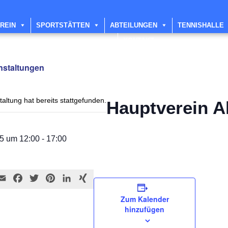
REIN
SPORTSTÄTTEN
ABTEILUNGEN
TENNISHALLE
KONTAKT
anstaltungen
altung hat bereits stattgefunden.
Hauptverein A
25 um 12:00
-
17:00
E
F
T
P
L
X
m
a
w
i
i
I
Zum Kalender
a
c
i
n
n
N
hinzufügen
i
e
t
t
k
G
l
b
t
e
e