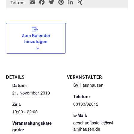
E
F
T
P
L
X
Teilen:
m
a
w
i
i
I
a
c
i
n
n
N
i
e
t
t
k
G
l
b
t
e
e
Zum Kalender
o
e
r
d
hinzufügen
o
r
e
I
k
s
n
t
DETAILS
VERANSTALTER
SV Haimhausen
Datum:
21. November 2019
Telefon:
08133/92012
Zeit:
19:00 - 22:00
E-Mail:
geschaeftsstelle@svh
Veranstaltungskate
aimhausen.de
gorie: