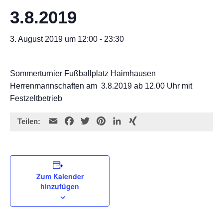
3.8.2019
3. August 2019 um 12:00
-
23:30
Sommerturnier Fußballplatz Haimhausen
Herrenmannschaften am 3.8.2019 ab 12.00 Uhr mit
Festzeltbetrieb
E
F
T
P
L
X
Teilen:
m
a
w
i
i
I
a
c
i
n
n
N
i
e
t
t
k
G
l
b
t
e
e
Zum Kalender
o
e
r
d
hinzufügen
o
r
e
I
k
s
n
t