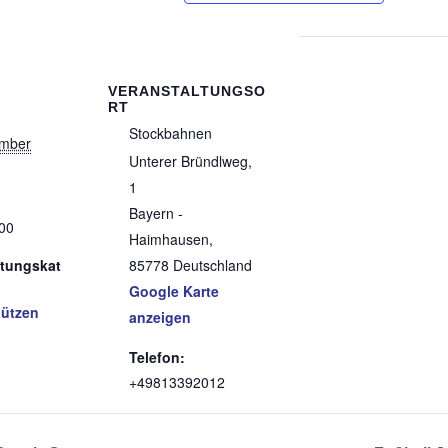
o
e
r
d
o
r
e
I
k
s
n
t
VERANSTALTUNGSO
RT
Stockbahnen
ember
Unterer Bründlweg,
1
Bayern -
:00
Haimhausen
,
ltungskat
85778
Deutschland
Google Karte
ützen
anzeigen
Telefon:
+49813392012