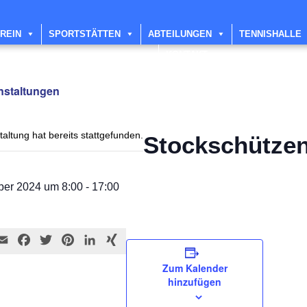
REIN
SPORTSTÄTTEN
ABTEILUNGEN
TENNISHALLE
KONTAKT
anstaltungen
altung hat bereits stattgefunden.
Stockschützen
ber 2024 um 8:00
-
17:00
E
F
T
P
L
X
m
a
w
i
i
I
Zum Kalender
a
c
i
n
n
N
hinzufügen
i
e
t
t
k
G
l
b
t
e
e