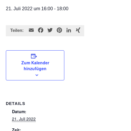
21. Juli 2022 um 16:00
-
18:00
E
F
T
P
L
X
Teilen:
m
a
w
i
i
I
a
c
i
n
n
N
i
e
t
t
k
G
l
b
t
e
e
Zum Kalender
o
e
r
d
hinzufügen
o
r
e
I
k
s
n
t
DETAILS
Datum:
21. Juli 2022
Zeit: