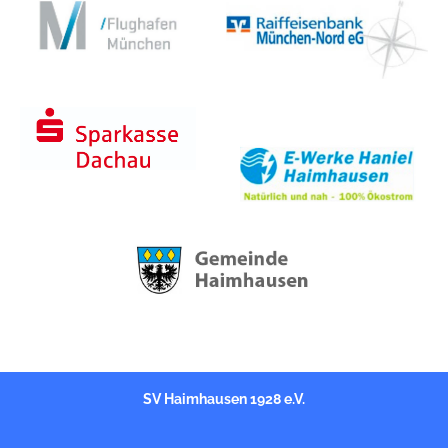
t
SV Haimhausen 1928 e.V.