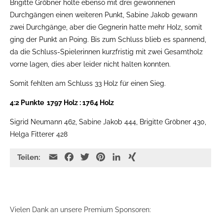
Brigitte Gröbner holte ebenso mit drei gewonnenen
Durchgängen einen weiteren Punkt, Sabine Jakob gewann
zwei Durchgänge, aber die Gegnerin hatte mehr Holz, somit
ging der Punkt an Poing. Bis zum Schluss blieb es spannend,
da die Schluss-Spielerinnen kurzfristig mit zwei Gesamtholz
vorne lagen, dies aber leider nicht halten konnten.
Somit fehlten am Schluss 33 Holz für einen Sieg.
4:2 Punkte 1797 Holz : 1764 Holz
Sigrid Neumann 462, Sabine Jakob 444, Brigitte Gröbner 430,
Helga Fitterer 428
E
F
T
P
L
X
Teilen:
m
a
w
i
i
I
a
c
i
n
n
N
i
e
t
t
k
G
l
b
t
e
e
Vielen Dank an unsere Premium Sponsoren:
o
e
r
d