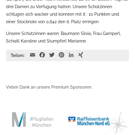
drei Damen zu Verfügung hatten. Unsere Schützinnen
schlugen sich wacker und konnten mit 6 : 10 Punkten und
einer Stocknote von 0,642 den 6. Platz erringen.
Unsere Schützinnen waren: Baumann Silvia, Frau Gamperl,
Schaitl Karoline und Stumpferl Marianne.
E
F
T
P
L
X
Teilen:
m
a
w
i
i
I
a
c
i
n
n
N
i
e
t
t
k
G
l
b
t
e
e
Vielen Dank an unsere Premium Sponsoren:
o
e
r
d
o
r
e
I
k
s
n
t