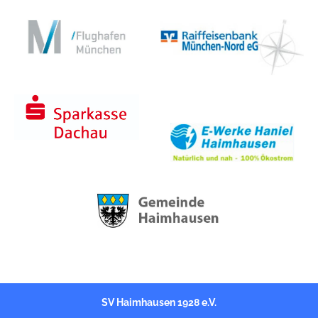
k
s
n
t
SV Haimhausen 1928 e.V.