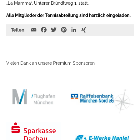
„La Mamma“, Unterer Bründlweg 1, statt.
Alle Mitglieder der Tennisabteilung sind herzlich eingeladen .
E
F
T
P
L
X
Teilen:
m
a
w
i
i
I
a
c
i
n
n
N
i
e
t
t
k
G
l
b
t
e
e
Vielen Dank an unsere Premium Sponsoren:
o
e
r
d
o
r
e
I
k
s
n
t