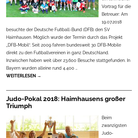
Vortrag für die
Betreuer: Am
19.07.2018
besuchte der Deutsche Fußball-Bund (DFB) den SV
Haimhausen. Möglich wurde der Termin durch das Projekt
„DFB-Mobil“. Seit 2009 fahren bundesweit 30 DFB-Mobile
direkt zu den Fußballvereinen in ganz Deutschland.
Inzwischen haben weit über 23.600 Besuche stattgefunden. In
Bayern wurden alleine rund 4.400
…
WEITERLESEN →
Judo-Pokal 2018: Haimhausens großer
Triumph
Beim
zwanzigsten
Judo-