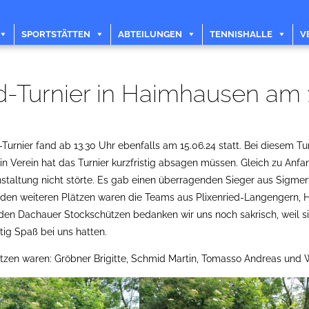
SPORTSTÄTTEN
ABTEILUNGEN
TENNISHALLE
V
-Turnier in Haimhausen am 
Turnier fand ab 13.30 Uhr ebenfalls am 15.06.24 statt. Bei diesem T
ein Verein hat das Turnier kurzfristig absagen müssen. Gleich zu Anfa
staltung nicht störte. Es gab einen überragenden Sieger aus Sigmert
f den weiteren Plätzen waren die Teams aus Plixenried-Langengern
den Dachauer Stockschützen bedanken wir uns noch sakrisch, weil si
tig Spaß bei uns hatten.
tzen waren: Gröbner Brigitte, Schmid Martin, Tomasso Andreas und