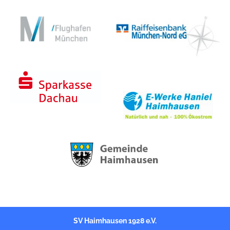
k
s
n
t
SV Haimhausen 1928 e.V.