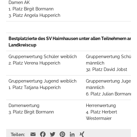
Damen AK
1. Platz Birgit Bormann
3. Platz Angela Hupperich
Bestplatzierte des SV Haimhausen unter allen Teilnehmern am
Landkreiscup
Gruppenwertung Schüler weiblich
Gruppenwertung Schüler
2. Platz Verena Hupperich
männlich
32. Platz David Jobst
Gruppenwertung Jugend weiblich
Gruppenwertung Jugend
1. Platz Tatjana Hupperich
männlich
6. Platz Julian Bormann
Damenwertung
Herrenwertung
3. Platz Birgit Bormann
4. Platz Herbert
Westermaier
E
F
T
P
L
X
Teilen: