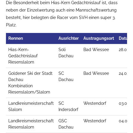
Die Besonderheit beim Hias-Kern Gedächtnislauf ist, dass
neben der Einzelwertung auch eine Mannschaftswertung
besteht, hier belegten die Racer vom SVH einen super 3.
Platz.
Rennen
Ausrichter
Austragungsort
Datum
Hias-Kern-
Soli
Bad Wiessee
28.01.1
Gedächtnislauf
Dachau
Riesenslalom
Goldener Ski der Stadt
SC
Bad Wiessee
24.02.1
Dachau
Dachau
Kombination
Riesenslalom/Slalom
Landkreismeisterschaft
SC
Westendorf
03.03.1
Slalom
Indersdorf
Landkreismeisterschaft
GSC
Westendorf
04.03.1
Riesenslalom
Dachau