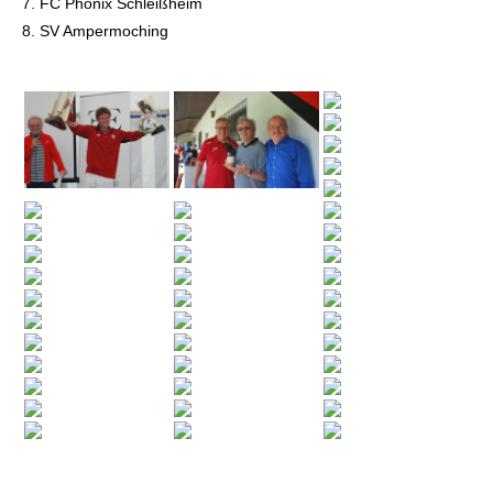
7. FC Phönix Schleißheim
8. SV Ampermoching