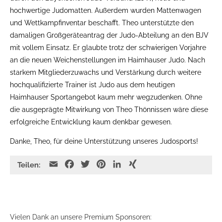
hochwertige Judomatten. Außerdem wurden Mattenwagen
und Wettkampfinventar beschafft. Theo unterstützte den
damaligen Großgeräteantrag der Judo-Abteilung an den BJV
mit vollem Einsatz. Er glaubte trotz der schwierigen Vorjahre
an die neuen Weichenstellungen im Haimhauser Judo. Nach
starkem Mitgliederzuwachs und Verstärkung durch weitere
hochqualifizierte Trainer ist Judo aus dem heutigen
Haimhauser Sportangebot kaum mehr wegzudenken. Ohne
die ausgeprägte Mitwirkung von Theo Thönnissen wäre diese
erfolgreiche Entwicklung kaum denkbar gewesen.
Danke, Theo, für deine Unterstützung unseres Judosports!
E
F
T
P
L
X
Teilen:
m
a
w
i
i
I
a
c
i
n
n
N
i
e
t
t
k
G
l
b
t
e
e
Vielen Dank an unsere Premium Sponsoren: