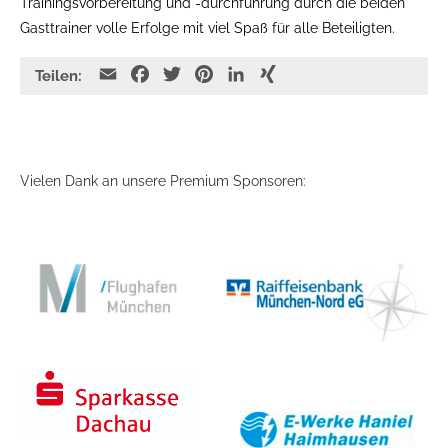
Trainingsvorbereitung und -durchführung durch die beiden
Gasttrainer volle Erfolge mit viel Spaß für alle Beteiligten.
E
F
T
P
L
X
Teilen:
m
a
w
i
i
I
a
c
i
n
n
N
i
e
t
t
k
G
l
b
t
e
e
Vielen Dank an unsere Premium Sponsoren:
o
e
r
d
o
r
e
I
k
s
n
t