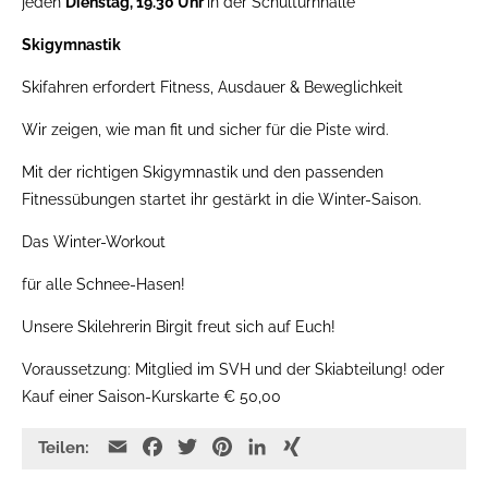
jeden
Dienstag, 19.30 Uhr
in der Schulturnhalle
Skigymnastik
Skifahren erfordert Fitness, Ausdauer & Beweglichkeit
Wir zeigen, wie man fit und sicher für die Piste wird.
Mit der richtigen Skigymnastik und den passenden
Fitnessübungen startet ihr gestärkt in die Winter-Saison.
Das Winter-Workout
für alle Schnee-Hasen!
Unsere Skilehrerin Birgit freut sich auf Euch!
Voraussetzung: Mitglied im SVH und der Skiabteilung! oder
Kauf einer Saison-Kurskarte € 50,00
E
F
T
P
L
X
Teilen:
m
a
w
i
i
I