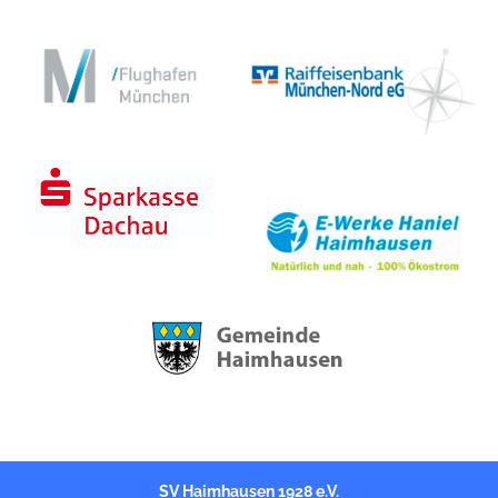
k
s
n
t
SV Haimhausen 1928 e.V.