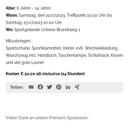
Alter:
6 Jahre – 14 Jahre
Wann:
Samstag, den 22.07.2023, Treffpunkt 10.00 Uhr bis
Sonntag, 23.07.2023 10.00 Uhr
Wo:
Sportgelände Unterer Bründlweg 1
Mitzubringen:
Sportschuhe, Sportklamotten, Inliner, evtl. Wechselkleidung,
Waschzeug incl. Handtuch, Taschenlampe, Schlafsack, Kissen
und viel gute Laune!
Kosten: € 50,00 all-inclusive (24 Stunden)
E
F
T
P
L
X
Teilen:
m
a
w
i
i
I
a
c
i
n
n
N
i
e
t
t
k
G
l
b
t
e
e
Vielen Dank an unsere Premium Sponsoren:
o
e
r
d
o
r
e
I